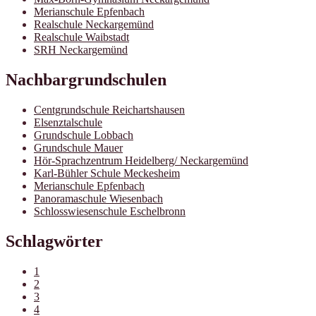
Merianschule Epfenbach
Realschule Neckargemünd
Realschule Waibstadt
SRH Neckargemünd
Nachbargrundschulen
Centgrundschule Reichartshausen
Elsenztalschule
Grundschule Lobbach
Grundschule Mauer
Hör-Sprachzentrum Heidelberg/ Neckargemünd
Karl-Bühler Schule Meckesheim
Merianschule Epfenbach
Panoramaschule Wiesenbach
Schlosswiesenschule Eschelbronn
Schlagwörter
1
2
3
4