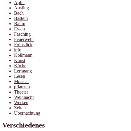
Apfel
Ausflug
Bach
Basteln
Baum
Essen
Fasching
Feuerwehr
Frühstück
info
Kollmann
Kunst
Küche
Lerngang
Lesen
Musical
pflanzen
Theater
Weihnacht
Werken
Zelten
Übernachtung
Verschiedenes