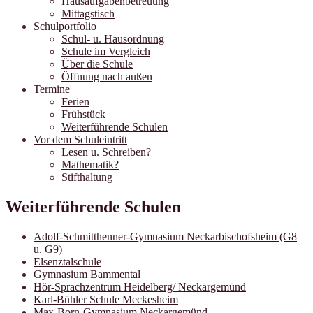
Hausaufgabenbetreuung
Mittagstisch
Schulportfolio
Schul- u. Hausordnung
Schule im Vergleich
Über die Schule
Öffnung nach außen
Termine
Ferien
Frühstück
Weiterführende Schulen
Vor dem Schuleintritt
Lesen u. Schreiben?
Mathematik?
Stifthaltung
Weiterführende Schulen
Adolf-Schmitthenner-Gymnasium Neckarbischofsheim (G8
u. G9)
Elsenztalschule
Gymnasium Bammental
Hör-Sprachzentrum Heidelberg/ Neckargemünd
Karl-Bühler Schule Meckesheim
Max-Born-Gymnasium Neckargemünd