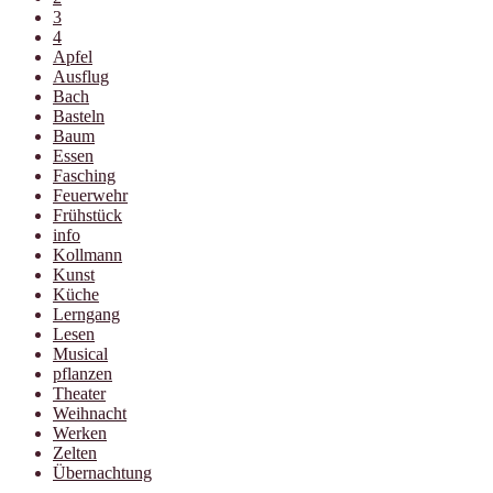
3
4
Apfel
Ausflug
Bach
Basteln
Baum
Essen
Fasching
Feuerwehr
Frühstück
info
Kollmann
Kunst
Küche
Lerngang
Lesen
Musical
pflanzen
Theater
Weihnacht
Werken
Zelten
Übernachtung