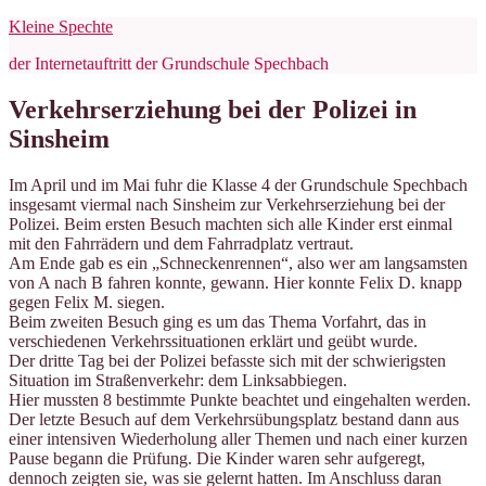
Zum
Kleine Spechte
Inhalt
der Internetauftritt der Grundschule Spechbach
springen
Verkehrserziehung bei der Polizei in
Sinsheim
Im April und im Mai fuhr die Klasse 4 der Grundschule Spechbach
insgesamt viermal nach Sinsheim zur Verkehrserziehung bei der
Polizei. Beim ersten Besuch machten sich alle Kinder erst einmal
mit den Fahrrädern und dem Fahrradplatz vertraut.
Am Ende gab es ein „Schneckenrennen“, also wer am langsamsten
von A nach B fahren konnte, gewann. Hier konnte Felix D. knapp
gegen Felix M. siegen.
Beim zweiten Besuch ging es um das Thema Vorfahrt, das in
verschiedenen Verkehrssituationen erklärt und geübt wurde.
Der dritte Tag bei der Polizei befasste sich mit der schwierigsten
Situation im Straßenverkehr: dem Linksabbiegen.
Hier mussten 8 bestimmte Punkte beachtet und eingehalten werden.
Der letzte Besuch auf dem Verkehrsübungsplatz bestand dann aus
einer intensiven Wiederholung aller Themen und nach einer kurzen
Pause begann die Prüfung. Die Kinder waren sehr aufgeregt,
dennoch zeigten sie, was sie gelernt hatten. Im Anschluss daran