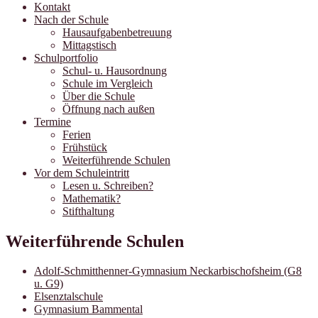
Kontakt
Nach der Schule
Hausaufgabenbetreuung
Mittagstisch
Schulportfolio
Schul- u. Hausordnung
Schule im Vergleich
Über die Schule
Öffnung nach außen
Termine
Ferien
Frühstück
Weiterführende Schulen
Vor dem Schuleintritt
Lesen u. Schreiben?
Mathematik?
Stifthaltung
Weiterführende Schulen
Adolf-Schmitthenner-Gymnasium Neckarbischofsheim (G8
u. G9)
Elsenztalschule
Gymnasium Bammental