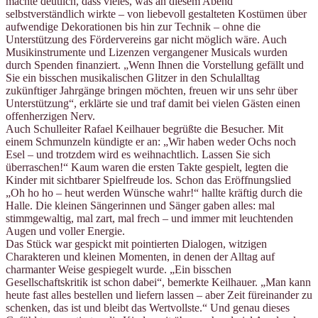
machte deutlich, dass vieles, was an diesem Abend
selbstverständlich wirkte – von liebevoll gestalteten Kostümen über
aufwendige Dekorationen bis hin zur Technik – ohne die
Unterstützung des Fördervereins gar nicht möglich wäre. Auch
Musikinstrumente und Lizenzen vergangener Musicals wurden
durch Spenden finanziert. „Wenn Ihnen die Vorstellung gefällt und
Sie ein bisschen musikalischen Glitzer in den Schulalltag
zukünftiger Jahrgänge bringen möchten, freuen wir uns sehr über
Unterstützung“, erklärte sie und traf damit bei vielen Gästen einen
offenherzigen Nerv.
Auch Schulleiter Rafael Keilhauer begrüßte die Besucher. Mit
einem Schmunzeln kündigte er an: „Wir haben weder Ochs noch
Esel – und trotzdem wird es weihnachtlich. Lassen Sie sich
überraschen!“ Kaum waren die ersten Takte gespielt, legten die
Kinder mit sichtbarer Spielfreude los. Schon das Eröffnungslied
„Oh ho ho – heut werden Wünsche wahr!“ hallte kräftig durch die
Halle. Die kleinen Sängerinnen und Sänger gaben alles: mal
stimmgewaltig, mal zart, mal frech – und immer mit leuchtenden
Augen und voller Energie.
Das Stück war gespickt mit pointierten Dialogen, witzigen
Charakteren und kleinen Momenten, in denen der Alltag auf
charmanter Weise gespiegelt wurde. „Ein bisschen
Gesellschaftskritik ist schon dabei“, bemerkte Keilhauer. „Man kann
heute fast alles bestellen und liefern lassen – aber Zeit füreinander zu
schenken, das ist und bleibt das Wertvollste.“ Und genau dieses