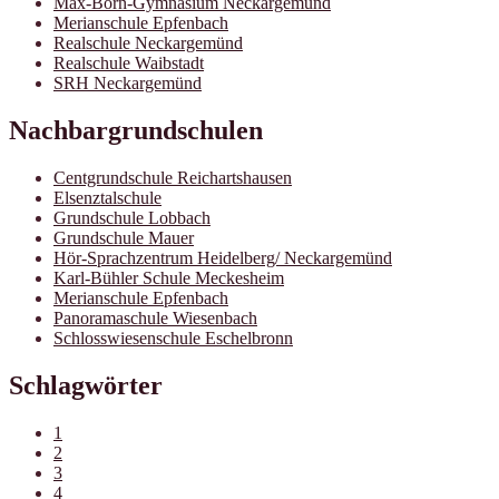
Max-Born-Gymnasium Neckargemünd
Merianschule Epfenbach
Realschule Neckargemünd
Realschule Waibstadt
SRH Neckargemünd
Nachbargrundschulen
Centgrundschule Reichartshausen
Elsenztalschule
Grundschule Lobbach
Grundschule Mauer
Hör-Sprachzentrum Heidelberg/ Neckargemünd
Karl-Bühler Schule Meckesheim
Merianschule Epfenbach
Panoramaschule Wiesenbach
Schlosswiesenschule Eschelbronn
Schlagwörter
1
2
3
4