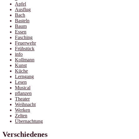
Apfel
Ausflug
Bach
Basteln
Baum
Essen
Fasching
Feuerwehr
Frühstück
info
Kollmann
Kunst
Küche
Lerngang
Lesen
Musical
pflanzen
Theater
Weihnacht
Werken
Zelten
Übernachtung
Verschiedenes