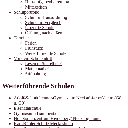
Hausaufgabenbetreuung
Mittagstisch
Schulportfolio
Schul- u. Hausordnung
Schule im Vergleich
Über die Schule
Öffnung nach außen
Termine
Ferien
Frühstück
Weiterführende Schulen
Vor dem Schuleintritt
Lesen u. Schreiben?
Mathematik?
Stifthaltung
Weiterführende Schulen
Adolf-Schmitthenner-Gymnasium Neckarbischofsheim (G8
u. G9)
Elsenztalschule
Gymnasium Bammental
Hör-Sprachzentrum Heidelberg/ Neckargemünd
Karl-Bühler Schule Meckesheim