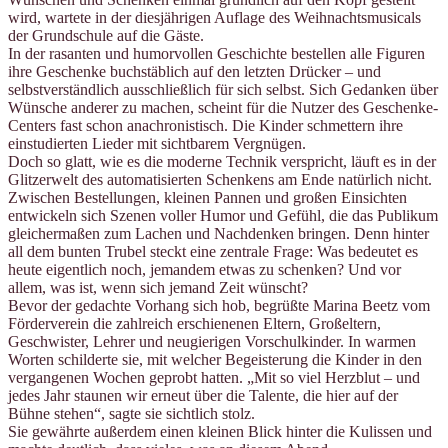
wird, wartete in der diesjährigen Auflage des Weihnachtsmusicals
der Grundschule auf die Gäste.
In der rasanten und humorvollen Geschichte bestellen alle Figuren
ihre Geschenke buchstäblich auf den letzten Drücker – und
selbstverständlich ausschließlich für sich selbst. Sich Gedanken über
Wünsche anderer zu machen, scheint für die Nutzer des Geschenke-
Centers fast schon anachronistisch. Die Kinder schmettern ihre
einstudierten Lieder mit sichtbarem Vergnügen.
Doch so glatt, wie es die moderne Technik verspricht, läuft es in der
Glitzerwelt des automatisierten Schenkens am Ende natürlich nicht.
Zwischen Bestellungen, kleinen Pannen und großen Einsichten
entwickeln sich Szenen voller Humor und Gefühl, die das Publikum
gleichermaßen zum Lachen und Nachdenken bringen. Denn hinter
all dem bunten Trubel steckt eine zentrale Frage: Was bedeutet es
heute eigentlich noch, jemandem etwas zu schenken? Und vor
allem, was ist, wenn sich jemand Zeit wünscht?
Bevor der gedachte Vorhang sich hob, begrüßte Marina Beetz vom
Förderverein die zahlreich erschienenen Eltern, Großeltern,
Geschwister, Lehrer und neugierigen Vorschulkinder. In warmen
Worten schilderte sie, mit welcher Begeisterung die Kinder in den
vergangenen Wochen geprobt hatten. „Mit so viel Herzblut – und
jedes Jahr staunen wir erneut über die Talente, die hier auf der
Bühne stehen“, sagte sie sichtlich stolz.
Sie gewährte außerdem einen kleinen Blick hinter die Kulissen und